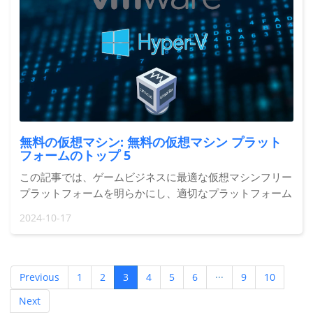
無料の仮想マシン: 無料の仮想マシン プラット
フォームのトップ 5
この記事では、ゲームビジネスに最適な仮想マシンフリー
プラットフォームを明らかにし、適切なプラットフォーム
の選択方法を説明し、モバイル ゲーマーにとってコスト
2024-10-17
を節約するヒーローである Redfinger を紹介します。
Previous
1
2
3
4
5
6
···
9
10
Next