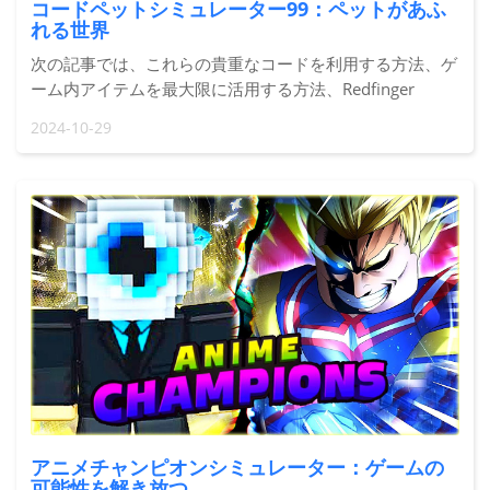
コードペットシミュレーター99：ペットがあふ
れる世界
次の記事では、これらの貴重なコードを利用する方法、ゲ
ーム内アイテムを最大限に活用する方法、Redfinger
Cloud Phone が理想的な仲間になる方法を紹介します。お
2024-10-29
気に入りのデジタル ペットまたは実際のペットと一緒に
くつろぎ、Pet Simulator 99 のプレイ体験を向上させる準
備をしましょう。
アニメチャンピオンシミュレーター：ゲームの
可能性を解き放つ