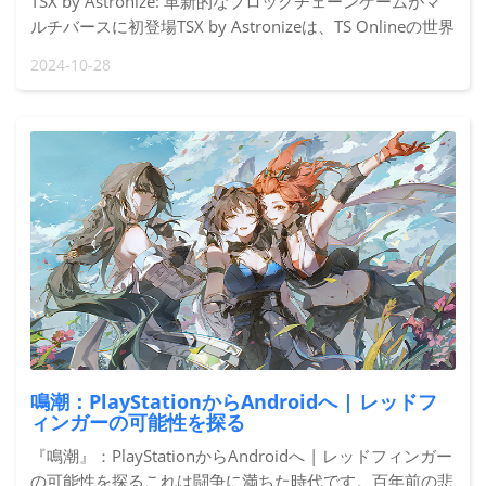
TSX by Astronize: 革新的なブロックチェーンゲームがマ
ルチバースに初登場TSX by Astronizeは、TS Onlineの世界
からの最新のモバイルゲームで、新鮮で刺激的な体験を提
2024-10-28
供し、全く新しいコンテンツと現代的なゲームメカニクス
を開発しました。すべての年齢層と性別のプレイヤーに適
しており、特にターン制MMORPGを愛する人々に最適で
す。 TSXはあなたを三国時代に連れ戻
鳴潮：PlayStationからAndroidへ | レッドフ
ィンガーの可能性を探る
『鳴潮』：PlayStationからAndroidへ | レッドフィンガー
の可能性を探るこれは闘争に満ちた時代です。百年前の悲