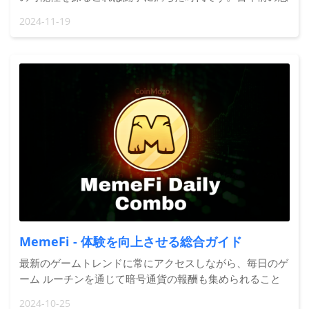
鳴が響き渡って以来、前所未有の存在がこの地に現れ、災
2024-11-19
害と混乱をもたらし、大地を荒廃させました。かつてこの
文明は滅亡の危機に瀕していました。しかし、これはまた
建設の時代でもあります。人類は暗闇の中で生き延び、他
の種族や自らの同族との長い戦争を終わらせるために手を
取り合
MemeFi - 体験を向上させる総合ガイド
最新のゲームトレンドに常にアクセスしながら、毎日のゲ
ーム ルーチンを通じて暗号通貨の報酬も集められること
を想像してみてください。夢のようですね。そこで
2024-10-25