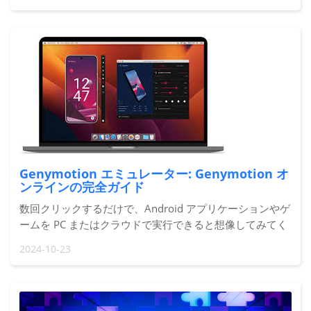
MemeFi が登場し、楽しみとお金が出会う空間を作り出し
ます。
Genymotion エミュレーター: Genymotion オ
ンラインの完全ガイド
数回クリックするだけで、Android アプリケーションやゲ
ームを PC またはクラウドで実行できると想像してみてく
ださい。素晴らしいと思いませんか? それが、人気の
2024-10-23
Android エミュレーター Genymotion が提供するもので
す。Genymotion エミュレーターは、開発者でも、単に大
きな画面でモバイル ゲームをプレイしたい人でも、生活
を簡素化することを目的としています。でも、待って