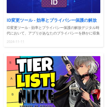
ID変更ツール - 効率とプライバシー保護の解放
ID変更ツール - 効率とプライバシー保護の解放デジタル時
代において、アプリがあなたのプライバシーを静かに収集
していることに不安を感じたことはありませんか？一生懸
2024-11-11
命に運営してきたアカウントが突然停止され、果てしない
失望感に包まれ、規則の犠牲者になったのではないかと疑
問に思ったことはありませんか？この記事では、デバイス
ID変更ツールの正確な定義、機能のハイライト、および使
用シナリオについてご